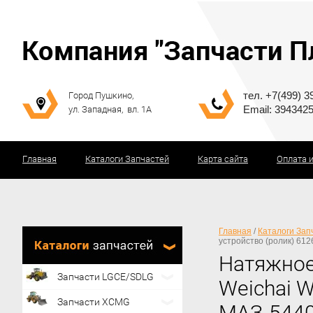
тел. +7(499) 3
Город Пушкино,
Email: 394342
ул. Западная, вл. 1А
Главная
Каталоги Запчастей
Карта сайта
Оплата 
Главная
/
Каталоги Зап
устройство (ролик) 61
Натяжное
Запчасти LGCE/SDLG
Weichai 
Запчасти XCMG
МАЗ-5440