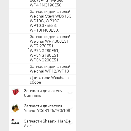
6G, WP4G, WP6G,
WP4.1NQ190E50.
Запчасти двигателей
Weichai Steyr WD615G,
WD10G, WP10G,
WP10.375E53,
WP10H400E50.
Запчасти двигателей
Weichai WP7.300E51,
WP7.270E51,
WP7NG280E51,
WP5NG180E51,
WP5NG200E51.
Запчасти двигателей
Weichai WP12/WP13
Двигатели Weichai в
сборе
Запчасти двигателя
Cummins
Запчасти двигателя
Yuchai YC6B125/YC6108
Запчасти Shaanxi HanDe
Axle