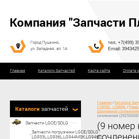
тел. +7(499) 3
Город Пушкино,
Email: 394342
ул. Западная, вл. 1А
Главная
Каталоги Запчастей
Карта сайта
Оплата 
Главная
/
Каталоги Зап
LG956L, LG968L
/
Рама
Шарнирное сочленени
сочленения (292500087
Запчасти LGCE/SDLG
(9 номер
Запчасти погрузчики LGCE/SDLG
сочленен
LG933L,LG936L,LG944MSK,LG946L.