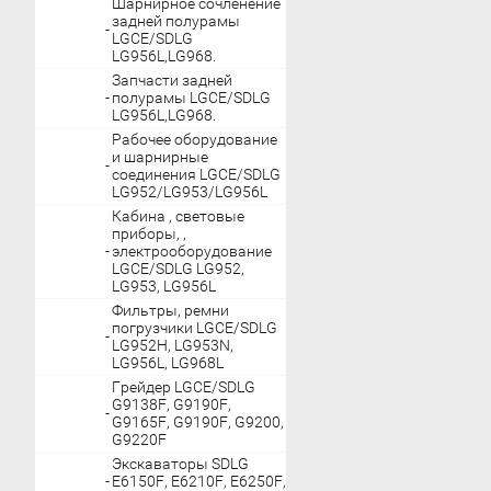
Шарнирное сочленение
задней полурамы
LGCE/SDLG
LG956L,LG968.
Запчасти задней
полурамы LGCE/SDLG
LG956L,LG968.
Рабочее оборудование
и шарнирные
соединения LGCE/SDLG
LG952/LG953/LG956L
Кабина , световые
приборы, ,
электрооборудование
LGCE/SDLG LG952,
LG953, LG956L
Фильтры, ремни
погрузчики LGCE/SDLG
LG952H, LG953N,
LG956L, LG968L
Грейдер LGCE/SDLG
G9138F, G9190F,
G9165F, G9190F, G9200,
G9220F
Экскаваторы SDLG
E6150F, E6210F, E6250F,