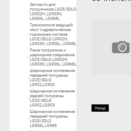
Запчасти для
погрузчиков LGCE/SDLG
LG952H, LG953N,
LG956L, LG968L
Трансмиссия ведущий
мост гидравлическая
тормозная система
LGCE/SDLG LG952H,
LG953N, LG956L, LG968L
Рама погрузчика и
шарнирное соединение
LGCE/SDLG LG952H,
LG953N, LG956L, LG968L
Шарнирное сочленение
передней полурамы
LGCE/SDLG
LG952,LG953.
Шарнирное сочленение
задней полурамы
LGCE/SDLG
LG952,LG953.
Назад
Шарнирное сочленение
передней полурамы
LGCE/SDLG
LG956L,LG968.