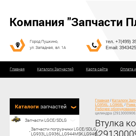
тел. +7(499) 3
Город Пушкино,
Email: 394342
ул. Западная, вл. 1А
Главная
Каталоги Запчастей
Карта сайта
Оплата 
Главная
/
Каталоги Зап
LG956L, LG968L
/
Рама
Рабочее оборудование
цилиндра (2913000906
Запчасти LGCE/SDLG
Втулка к
Запчасти погрузчики LGCE/SDLG
(2913000
LG933L,LG936L,LG944MSK,LG946L.