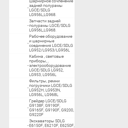
Шарнирное сочленение
задней полурамы
LGCE/SDLG
LG956L,LG968.
Запчасти задней
полурамы LGCE/SDLG
LG956L,LG968.
Рабочее оборудование
и шарнирные
соединения LGCE/SDLG
LG952/LG953/LG956L
Кабина , световые
приборы, ,
электрооборудование
LGCE/SDLG LG952,
LG953, LG956L
Фильтры, ремни
погрузчики LGCE/SDLG
LG952H, LG953N,
LG956L, LG968L
Грейдер LGCE/SDLG
G9138F, G9190F,
G9165F, G9190F, G9200,
G9220F
Экскаваторы SDLG
E6150F, E6210F, E6250F,