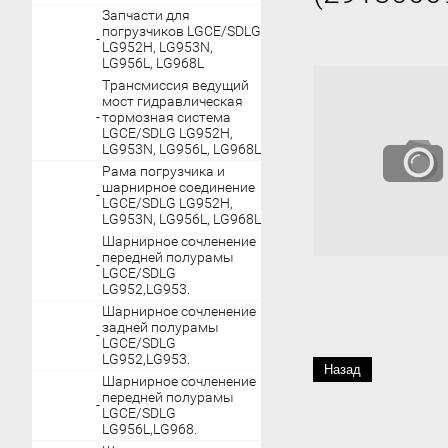
Запчасти для
погрузчиков LGCE/SDLG
LG952H, LG953N,
LG956L, LG968L
Трансмиссия ведущий
мост гидравлическая
тормозная система
LGCE/SDLG LG952H,
LG953N, LG956L, LG968L
Рама погрузчика и
шарнирное соединение
LGCE/SDLG LG952H,
LG953N, LG956L, LG968L
Шарнирное сочленение
передней полурамы
LGCE/SDLG
LG952,LG953.
Шарнирное сочленение
задней полурамы
LGCE/SDLG
LG952,LG953.
Назад
Шарнирное сочленение
передней полурамы
LGCE/SDLG
LG956L,LG968.