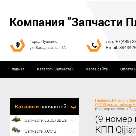
тел. +7(499) 3
Город Пушкино,
Email: 394342
ул. Западная, вл. 1А
Главная
Каталоги Запчастей
Карта сайта
Оплата 
Главная
/
Каталоги Зап
QJ805 для автобусов 
(9 номер на схеме) По
(9 номер
Запчасти LGCE/SDLG
КПП Qiji
Запчасти XCMG