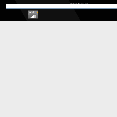
Мегагрупп.ру