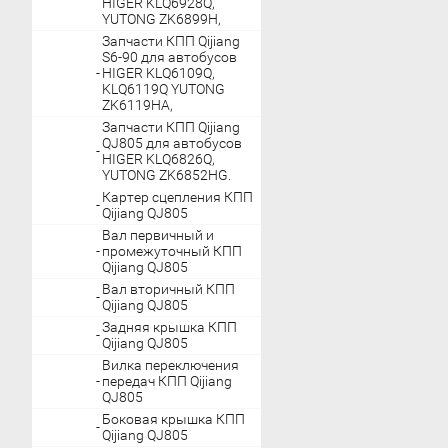
HIGER KLQ6928Q,
YUTONG ZK6899H,
Запчасти КПП Qijiang
S6-90 для автобусов
HIGER KLQ6109Q,
KLQ6119Q YUTONG
ZK6119HA,
Запчасти КПП Qijiang
QJ805 для автобусов
HIGER KLQ6826Q,
YUTONG ZK6852HG.
Картер сцепления КПП
Qijiang QJ805
Вал первичный и
промежуточный КПП
Qijiang QJ805
Вал вторичный КПП
Qijiang QJ805
Задняя крышка КПП
Qijiang QJ805
Вилка переключения
передач КПП Qijiang
QJ805
Боковая крышка КПП
Qijiang QJ805